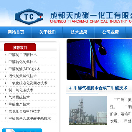
网站首页
关于我们
技术成果
公司业绩
推荐项目
甲醇制二甲醚技术
甲醇转化制氢技术
甲醇制油(MTG)技术
沼气制天然气技术
二氧化碳液化及回收技术
甲醇气相脱水合成二甲醚技术
制一氧化碳技术
气体脱硫技术
二甲醚（英文名
甲酸生产技术
泛。 二甲醚
煤低压合成甲醇技术
贮存、运输和
甲醇羰基合成甲酸甲酯技术
发展。二甲醚作