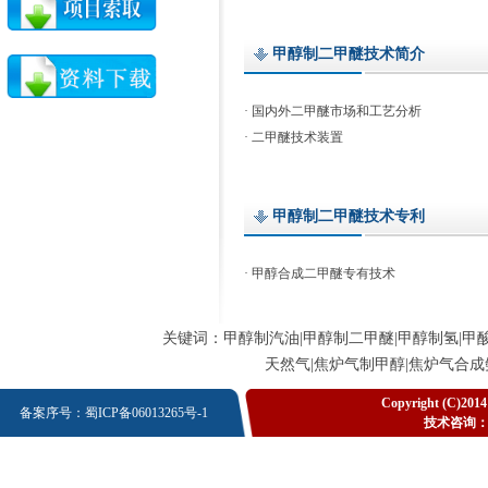
甲醇制二甲醚技术简介
·
国内外二甲醚市场和工艺分析
·
二甲醚技术装置
甲醇制二甲醚技术专利
·
甲醇合成二甲醚专有技术
关键词：
甲醇制汽油
|
甲醇制二甲醚
|
甲醇制氢
|
甲
天然气
|
焦炉气制甲醇
|
焦炉气合成
Copyright (C)
备案序号：
蜀ICP备06013265号-1
技术咨询：138